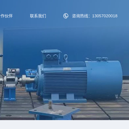
合作伙伴
联系我们
咨询热线：13057020018