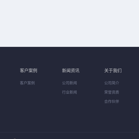
客户案例
新闻资讯
关于我们
客户案例
公司新闻
公司简介
行业新闻
荣誉资质
合作伙伴