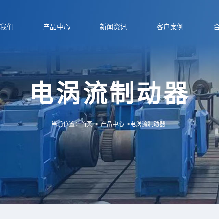
我们
产品中心
新闻资讯
客户案例
电涡流制动器
当前位置：
首页
>
产品中心
>电涡流制动器