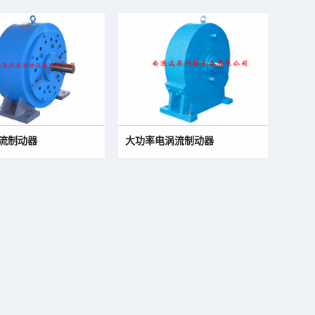
流制动器
大功率电涡流制动器