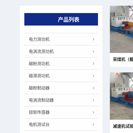
产品列表
电力测功机
电涡流测功机
磁粉测功机
磁滞测功机
磁粉制动器
电涡流制动器
扭矩传感器
电机测试台