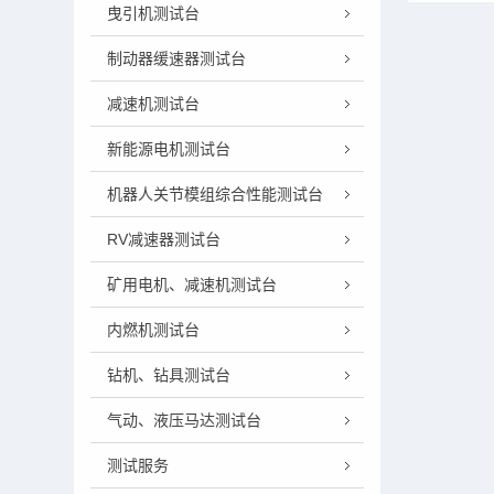
曳引机测试台
制动器缓速器测试台
减速机测试台
新能源电机测试台
机器人关节模组综合性能测试台
RV减速器测试台
矿用电机、减速机测试台
内燃机测试台
钻机、钻具测试台
气动、液压马达测试台
测试服务