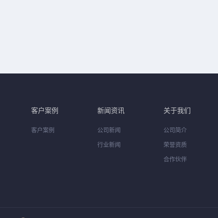
客户案例
新闻资讯
关于我们
客户案例
公司新闻
公司简介
行业新闻
荣誉资质
合作伙伴