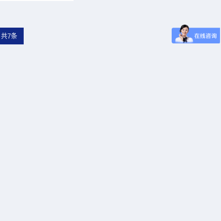
 共
条
7