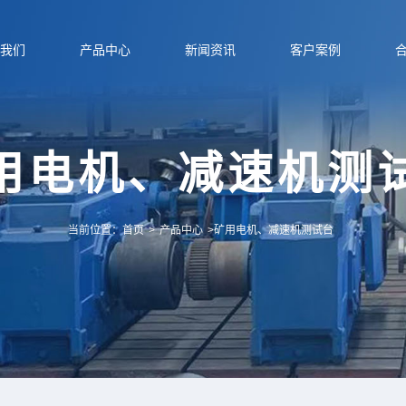
我们
产品中心
新闻资讯
客户案例
用电机、减速机测
当前位置：
首页
>
产品中心
>矿用电机、减速机测试台